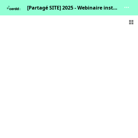
[Partagé SITE] 2025 - Webinaire instant données de l'Obs : zoom sur les réseaux de chaleur